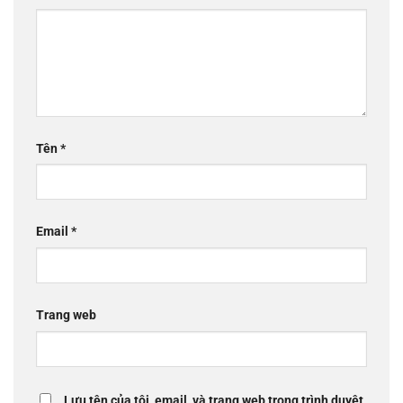
Tên
*
Email
*
Trang web
Lưu tên của tôi, email, và trang web trong trình duyệt