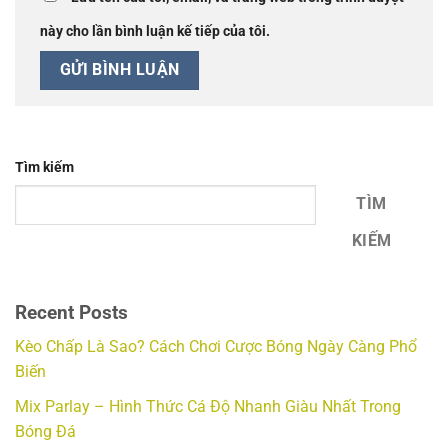
này cho lần bình luận kế tiếp của tôi.
Tìm kiếm
TÌM
KIẾM
Recent Posts
Kèo Chấp Là Sao? Cách Chơi Cược Bóng Ngày Càng Phổ
Biến
Mix Parlay – Hình Thức Cá Độ Nhanh Giàu Nhất Trong
Bóng Đá