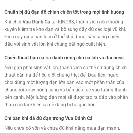
Chuẩn bị đủ đạn để chinh chiến tốt trong mọi tình huống
Khi chơi
Vua Đánh Cá
tại KING88, thành viên nên thường
xuyên kiểm tra kho đạn và bổ sung đầy đủ các loại vũ khí.
Điều này giúp bạn luôn ở thế chủ động, sẵn sàng chiến
đấu với sinh vật lớn khi chúng bất ngờ xuất hiện.
Chiến thuật bắn cá ria dành riêng cho cá lớn và đại boss
Nếu gặp phải sinh vật lớn, thành viên có thể sử dụng chiến
thuật bắn ria để tiêu diệt chúng triệt để. Đầu tiên, người
chơi dùng một lượng đạn lớn bắn vào một phần thân của
chúng rồi xoay nóng súng và bắn tiếp tục vào tường thành
bên cạnh. Một luồng đạn mới sẽ được tạo ra đập vào phần
thân con lại khiến cá dễ dàng bị hạ gục hơn.
Chỉ bắn khi đã đủ đạn trong Vua Đánh Cá
Nếu chưa có vốn và chưa đủ khả năng mua đạn mạnh,