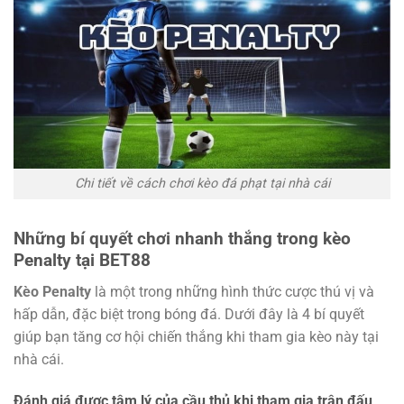
Chi tiết về cách chơi kèo đá phạt tại nhà cái
Những bí quyết chơi nhanh thắng trong kèo
Penalty tại BET88
Kèo Penalty
là một trong những hình thức cược thú vị và
hấp dẫn, đặc biệt trong bóng đá. Dưới đây là 4 bí quyết
giúp bạn tăng cơ hội chiến thắng khi tham gia kèo này tại
nhà cái.
Đánh giá được tâm lý của cầu thủ khi tham gia trận đấu