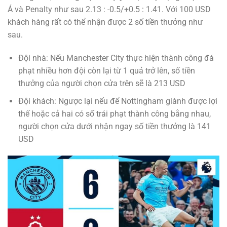
Á và Penalty như sau 2.13 : -0.5/+0.5 : 1.41. Với 100 USD
khách hàng rất có thể nhận được 2 số tiền thưởng như
sau.
Đội nhà: Nếu Manchester City thực hiện thành công đá
phạt nhiều hơn đội còn lại từ 1 quả trở lên, số tiền
thưởng của người chọn cửa trên sẽ là 213 USD
Đội khách: Ngược lại nếu để Nottingham giành được lợi
thế hoặc cả hai có số trái phạt thành công bằng nhau,
người chọn cửa dưới nhận ngay số tiền thưởng là 141
USD