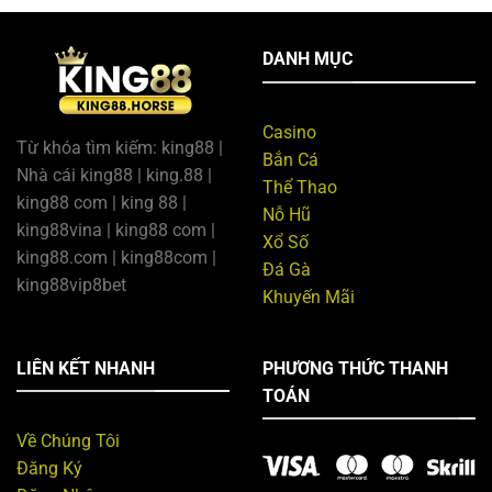
DANH MỤC
Casino
Từ khóa tìm kiếm: king88 |
Bắn Cá
Nhà cái king88 | king.88 |
Thể Thao
king88 com | king 88 |
Nỗ Hũ
king88vina | king88 com |
Xổ Số
king88.com | king88com |
Đá Gà
king88vip8bet
Khuyến Mãi
LIÊN KẾT NHANH
PHƯƠNG THỨC THANH
TOÁN
Về Chúng Tôi
Đăng Ký