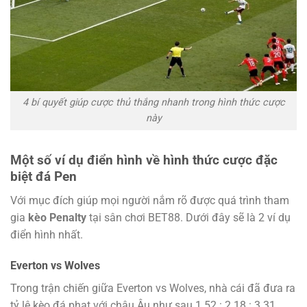
4 bí quyết giúp cược thủ thắng nhanh trong hình thức cược
này
Một số ví dụ điển hình về hình thức cược đặc
biệt đá Pen
Với mục đích giúp mọi người nắm rõ được quá trình tham
gia
kèo Penalty
tại sân chơi BET88. Dưới đây sẽ là 2 ví dụ
điển hình nhất.
Everton vs Wolves
Trong trận chiến giữa Everton vs Wolves, nhà cái đã đưa ra
tỷ lệ kèo đá phạt với châu Âu như sau 1.52 : 2.18 : 3.31.