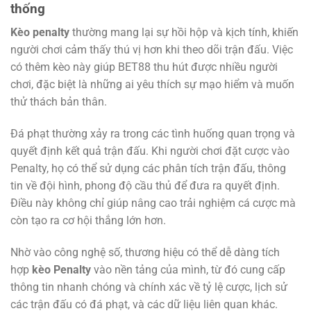
thống
Kèo penalty
thường mang lại sự hồi hộp và kịch tính, khiến
người chơi cảm thấy thú vị hơn khi theo dõi trận đấu. Việc
có thêm kèo này giúp BET88 thu hút được nhiều người
chơi, đặc biệt là những ai yêu thích sự mạo hiểm và muốn
thử thách bản thân.
Đá phạt thường xảy ra trong các tình huống quan trọng và
quyết định kết quả trận đấu. Khi người chơi đặt cược vào
Penalty, họ có thể sử dụng các phân tích trận đấu, thông
tin về đội hình, phong độ cầu thủ để đưa ra quyết định.
Điều này không chỉ giúp nâng cao trải nghiệm cá cược mà
còn tạo ra cơ hội thắng lớn hơn.
Nhờ vào công nghệ số, thương hiệu có thể dễ dàng tích
hợp
kèo Penalty
vào nền tảng của mình, từ đó cung cấp
thông tin nhanh chóng và chính xác về tỷ lệ cược, lịch sử
các trận đấu có đá phạt, và các dữ liệu liên quan khác.