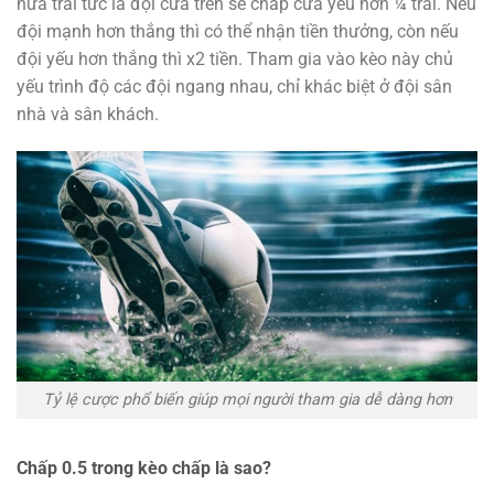
nửa trái tức là đội cửa trên sẽ chấp cửa yếu hơn ¼ trái. Nếu
đội mạnh hơn thắng thì có thể nhận tiền thưởng, còn nếu
đội yếu hơn thắng thì x2 tiền. Tham gia vào kèo này chủ
yếu trình độ các đội ngang nhau, chỉ khác biệt ở đội sân
nhà và sân khách.
Tỷ lệ cược phổ biến giúp mọi người tham gia dễ dàng hơn
Chấp 0.5 trong kèo chấp là sao?