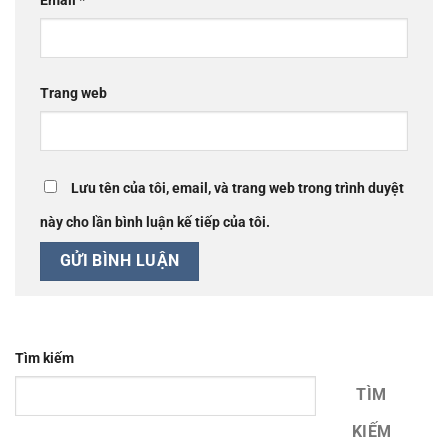
Email
*
Trang web
Lưu tên của tôi, email, và trang web trong trình duyệt
này cho lần bình luận kế tiếp của tôi.
Tìm kiếm
TÌM
KIẾM