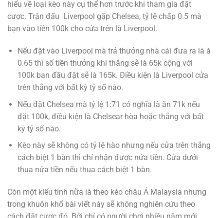
hiểu về loại kèo này cụ thể hơn trước khi tham gia đặt
cược. Trận đấu Liverpool gặp Chelsea, tỷ lệ chấp 0.5 mà
bạn vào tiền 100k cho cửa trên là Liverpool.
Nếu đặt vào Liverpool mà trả thưởng nhà cái đưa ra là à
0.65 thì số tiền thưởng khi thắng sẽ là 65k cộng với
100k ban đầu đặt sẽ là 165k. Điều kiện là Liverpool cửa
trên thắng với bất kỳ tỷ số nào.
Nếu đặt Chelsea mà tỷ lệ 1:71 có nghĩa là ăn 71k nếu
đặt 100k, điều kiện là Chelsear hòa hoặc thắng với bất
kỳ tỷ số nào.
Kèo này sẽ không có tỷ lệ hào nhưng nếu cửa trên thắng
cách biệt 1 bàn thì chỉ nhận được nửa tiền. Cửa dưới
thua nửa tiền nếu thua cách biệt 1 bàn.
Còn một kiểu tính nữa là theo kèo châu Á Malaysia nhưng
trong khuôn khổ bài viết này sẽ không nghiên cứu theo
cách đặt cược đó. Bởi chỉ có người chơi nhiều năm mới