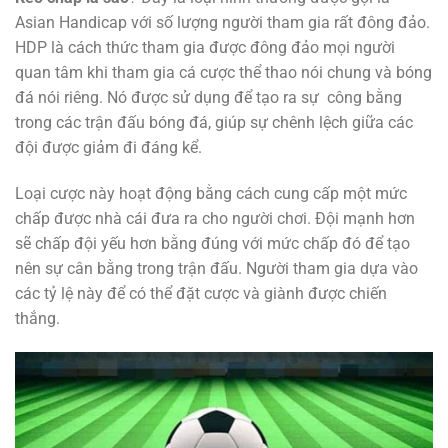
Asian Handicap với số lượng người tham gia rất đông đảo.
HDP là cách thức tham gia được đông đảo mọi người
quan tâm khi tham gia cá cược thể thao nói chung và bóng
đá nói riêng. Nó được sử dụng để tạo ra sự công bằng
trong các trận đấu bóng đá, giúp sự chênh lệch giữa các
đội được giảm đi đáng kể.
Loại cược này hoạt động bằng cách cung cấp một mức
chấp được nhà cái đưa ra cho người chơi. Đội mạnh hơn
sẽ chấp đội yếu hơn bằng đúng với mức chấp đó để tạo
nên sự cân bằng trong trận đấu. Người tham gia dựa vào
các tỷ lệ này để có thể đặt cược và giành được chiến
thắng.