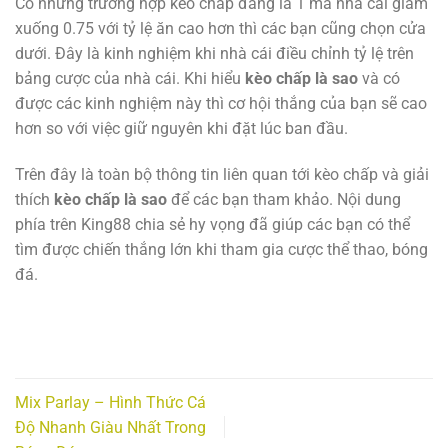
Có những trường hợp kèo chấp đang là 1 mà nhà cái giảm
xuống 0.75 với tỷ lệ ăn cao hơn thì các bạn cũng chọn cửa
dưới. Đây là kinh nghiệm khi nhà cái điều chỉnh tỷ lệ trên
bảng cược của nhà cái. Khi hiểu
kèo chấp là sao
và có
được các kinh nghiệm này thì cơ hội thắng của bạn sẽ cao
hơn so với việc giữ nguyên khi đặt lúc ban đầu.
Trên đây là toàn bộ thông tin liên quan tới kèo chấp và giải
thích
kèo chấp là sao
để các bạn tham khảo. Nội dung
phía trên King88 chia sẻ hy vọng đã giúp các bạn có thể
tìm được chiến thắng lớn khi tham gia cược thể thao, bóng
đá.
Mix Parlay – Hình Thức Cá
Độ Nhanh Giàu Nhất Trong