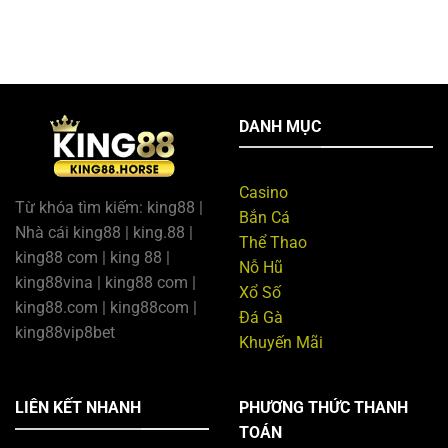
DANH MỤC
Casino
Từ khóa tìm kiếm: king88 |
Bắn Cá
Nhà cái king88 | king.88 |
Thể Thao
king88 com | king 88 |
Nỗ Hũ
king88vina | king88 com |
Xổ Số
king88.com | king88com |
Đá Gà
king88vip8bet
Khuyến Mãi
LIÊN KẾT NHANH
PHƯƠNG THỨC THANH
TOÁN