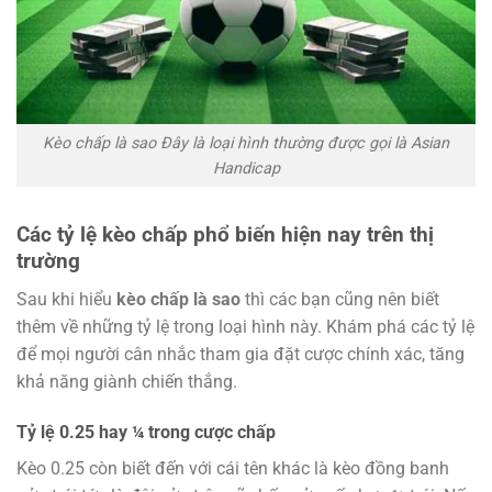
Kèo chấp là sao Đây là loại hình thường được gọi là Asian
Handicap
Các tỷ lệ kèo chấp phổ biến hiện nay trên thị
trường
Sau khi hiểu
kèo chấp là sao
thì các bạn cũng nên biết
thêm về những tỷ lệ trong loại hình này. Khám phá các tỷ lệ
để mọi người cân nhắc tham gia đặt cược chính xác, tăng
khả năng giành chiến thắng.
Tỷ lệ 0.25 hay ¼ trong cược chấp
Kèo 0.25 còn biết đến với cái tên khác là kèo đồng banh