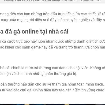
 mang đến cho bạn những trận đấu trực tiếp giữa các chiến kê r
 cược của mọi người diễn ra ở đây luôn chuyên nghiệp và đầy s
 đá gà online tại nhà cái
an cá cược trực tiếp này luôn nhận được những đánh giá tích c
o khiến cho sảnh game này đã và đang trở thành lựa chọn hàn
à cái chính là mức trả thưởng cao dành cho hội viên. Không chỉ m
ể nhận về cho mình những phần thưởng giá trị.
hoản thưởng hấp dẫn cho sư kê tham gia hoàn toàn minh bạch. T
u tư vào các chú gà. Chính điều này tạo nên niềm tin vững chắ