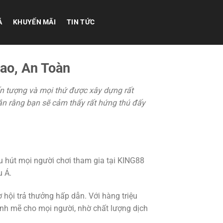
Á
KHUYẾN MÃI
TIN TỨC
ao, An Toàn
ấn tượng và mọi thứ được xây dựng rất
n rằng bạn sẽ cảm thấy rất hứng thú đấy
u hút mọi người chơi tham gia tại KING88
u Á.
hội trả thưởng hấp dẫn. Với hàng triệu
ạnh mẽ cho mọi người, nhờ chất lượng dịch