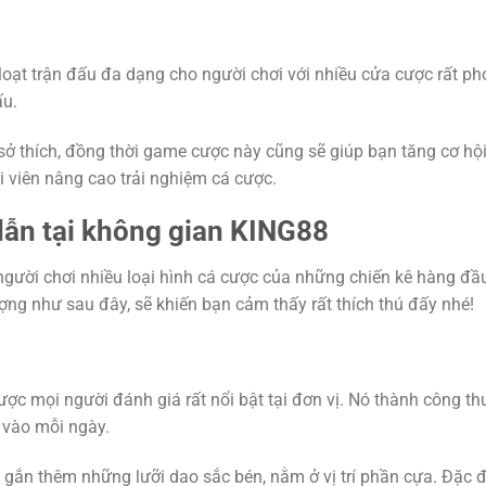
t trận đấu đa dạng cho người chơi với nhiều cửa cược rất ph
ấu.
sở thích, đồng thời game cược này cũng sẽ giúp bạn tăng cơ hội 
 viên nâng cao trải nghiệm cá cược.
dẫn tại không gian KING88
gười chơi nhiều loại hình cá cược của những chiến kê hàng đầ
ợng như sau đây, sẽ khiến bạn cảm thấy rất thích thú đấy nhé!
ược mọi người đánh giá rất nổi bật tại đơn vị. Nó thành công t
c vào mỗi ngày.
 gắn thêm những lưỡi dao sắc bén, nằm ở vị trí phần cựa. Đặc 