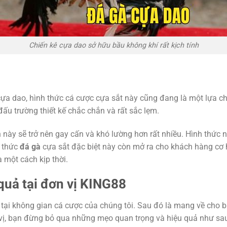
Chiến kê cựa dao sở hữu bầu không khí rất kịch tính
ựa dao, hình thức cá cược cựa sắt này cũng đang là một lựa ch
ấu trường thiết kế chắc chắn và rất sắc lẹm.
 này sẽ trở nên gay cấn và khó lường hơn rất nhiều. Hình thức 
g thức
đá gà
cựa sắt đặc biệt này còn mở ra cho khách hàng cơ 
 một cách kịp thời.
quả tại đơn vị KING88
 tại không gian cá cược của chúng tôi. Sau đó là mang về cho b
 vị, bạn đừng bỏ qua những mẹo quan trọng và hiệu quả như sa