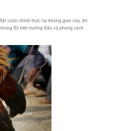
đặt cược chính thức tại không gian này, đó
, phong độ trên trường đấu và phong cách