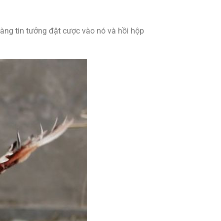
hàng tin tưởng đặt cược vào nó và hồi hộp