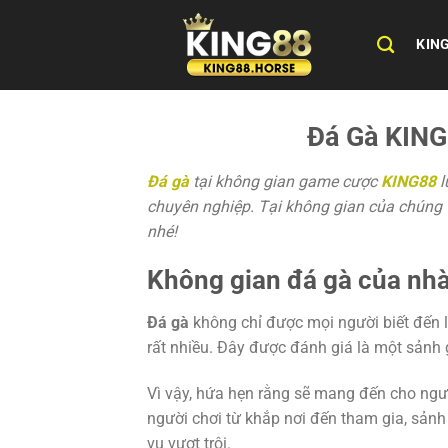
Bỏ
qua
KIN
nội
dung
Đá Gà KING
Đá gà
tại không gian game cược
KING88
l
chuyên nghiệp. Tại không gian của chúng 
nhé!
Không gian đá gà của nhà
Đá gà
không chỉ được mọi người biết đến l
rất nhiều. Đây được đánh giá là một sảnh
Vì vậy, hứa hẹn rằng sẽ mang đến cho ngư
người chơi từ khắp nơi đến tham gia, sảnh
vụ vượt trội.