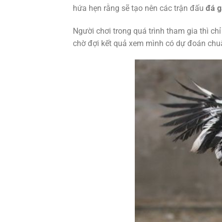
hứa hẹn rằng sẽ tạo nên các trận đấu
đá g
Người chơi trong quá trình tham gia thì c
chờ đợi kết quả xem mình có dự đoán chu