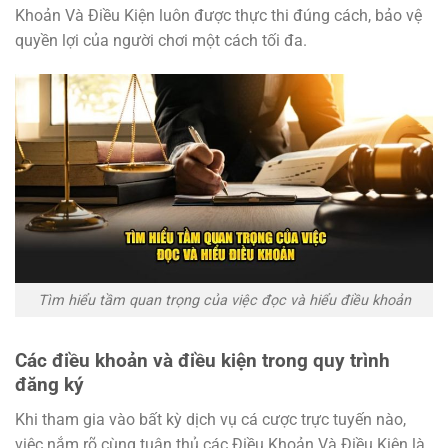
Khoản Và Điều Kiện luôn được thực thi đúng cách, bảo vệ
quyền lợi của người chơi một cách tối đa.
Tìm hiểu tầm quan trọng của việc đọc và hiểu điều khoản
Các điều khoản và điều kiện trong quy trình
đăng ký
Khi tham gia vào bất kỳ dịch vụ cá cược trực tuyến nào,
việc nắm rõ cùng tuân thủ các Điều Khoản Và Điều Kiện là