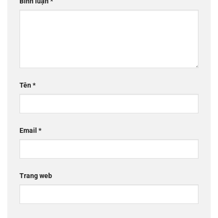
Bình luận
*
Tên
*
Email
*
Trang web