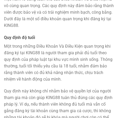
vô cùng quan trọng. Các quy định này đảm bảo rằng thành
viên được bảo vệ và có trải nghiệm minh bạch, công bằng.
Dưới đây là một số điều khoản quan trọng khi đăng ký tại
KING88.
Quy định độ tuổi
Một trong những Điều Khoản Và Điều Kiện quan trọng khi
đăng ký tại KING88 là người tham gia phải đủ tuổi theo
quy định của pháp luật tại khu vực mình sinh sống. Thông
thường, tuổi tối thiểu yêu cầu là 18 tuổi, nhằm đảm bảo
rằng thành viên có đủ khả năng nhận thức, chịu trách
nhiệm về hành động của mình.
Quy định này không chỉ nhằm bảo vệ quyền lợi của người
tham gia mà còn giúp KING88 tuân thủ đúng các quy định
pháp lý. Ví dụ, nếu thành viên không đủ tuổi mà vẫn cố
gắng đăng ký tài khoản cùng tham gia cá cược, thì không
những tài khoản đó sẽ bị khóa mà người chơi còn có thể