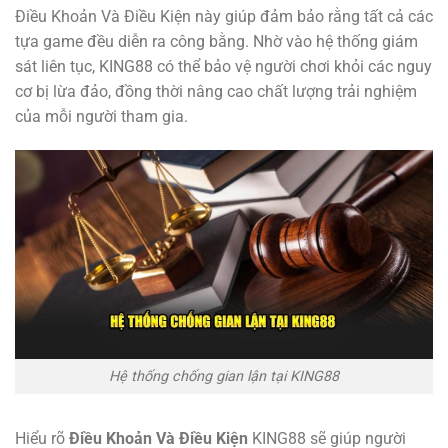
Điều Khoản Và Điều Kiện này giúp đảm bảo rằng tất cả các
tựa game đều diễn ra công bằng. Nhờ vào hệ thống giám
sát liên tục, KING88 có thể bảo vệ người chơi khỏi các nguy
cơ bị lừa đảo, đồng thời nâng cao chất lượng trải nghiệm
của mỗi người tham gia.
Hệ thống chống gian lận tại KING88
Hiểu rõ
Điều Khoản Và Điều Kiện
KING88 sẽ giúp người