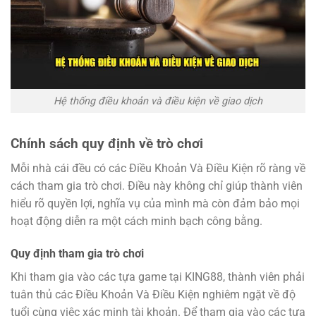
Hệ thống điều khoản và điều kiện về giao dịch
Chính sách quy định về trò chơi
Mỗi nhà cái đều có các Điều Khoản Và Điều Kiện rõ ràng về
cách tham gia trò chơi. Điều này không chỉ giúp thành viên
hiểu rõ quyền lợi, nghĩa vụ của mình mà còn đảm bảo mọi
hoạt động diễn ra một cách minh bạch công bằng.
Quy định tham gia trò chơi
Khi tham gia vào các tựa game tại KING88, thành viên phải
tuân thủ các Điều Khoản Và Điều Kiện nghiêm ngặt về độ
tuổi cùng việc xác minh tài khoản. Để tham gia vào các tựa