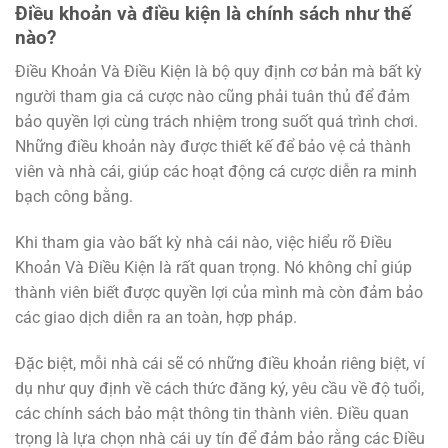
Điều khoản và điều kiện là chính sách như thế
nào?
Điều Khoản Và Điều Kiện là bộ quy định cơ bản mà bất kỳ
người tham gia cá cược nào cũng phải tuân thủ để đảm
bảo quyền lợi cùng trách nhiệm trong suốt quá trình chơi.
Những điều khoản này được thiết kế để bảo vệ cả thành
viên và nhà cái, giúp các hoạt động cá cược diễn ra minh
bạch công bằng.
Khi tham gia vào bất kỳ nhà cái nào, việc hiểu rõ Điều
Khoản Và Điều Kiện là rất quan trọng. Nó không chỉ giúp
thành viên biết được quyền lợi của mình mà còn đảm bảo
các giao dịch diễn ra an toàn, hợp pháp.
Đặc biệt, mỗi nhà cái sẽ có những điều khoản riêng biệt, ví
dụ như quy định về cách thức đăng ký, yêu cầu về độ tuổi,
các chính sách bảo mật thông tin thành viên. Điều quan
trọng là lựa chọn nhà cái uy tín để đảm bảo rằng các Điều