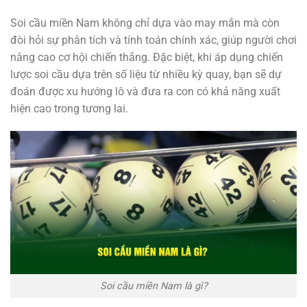
Soi cầu miền Nam không chỉ dựa vào may mắn mà còn
đòi hỏi sự phân tích và tính toán chính xác, giúp người chơi
nâng cao cơ hội chiến thắng. Đặc biệt, khi áp dụng chiến
lược soi cầu dựa trên số liệu từ nhiều kỳ quay, bạn sẽ dự
đoán được xu hướng lô và đưa ra con có khả năng xuất
hiện cao trong tương lai.
Soi cầu miền Nam là gì?