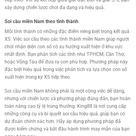
xây dựng chiến lược chơi đa dạng và hiệu quả.
Soi cầu miền Nam theo tỉnh thành
Mỗi tỉnh thành có những đặc điểm riêng biệt trong kết quả
XS. Việc soi cầu theo các tỉnh thành miền Nam giúp người
chơi nhận diện con số có xu hướng xuất hiện ở khu vực
nhất định. Bạn phân tích các tỉnh như TP.HCM, Cần Thơ,
hoặc Vũng Tàu để đưa ra con phù hợp. Phương pháp này
đặc biệt hiệu quả trong việc phân tích và lựa chọn con số
xuất hiện trong kỳ XS tiếp theo.
Soi cầu miền Nam không phải là một công việc dễ dàng,
nhưng với chiến lược và phương pháp đúng đắn, bạn hoàn
toàn nâng cao tỷ lệ trúng thưởng. King88 là nơi cung cấp
những công cụ và bí quyết soi cầu hiệu quả, giúp bạn có
dự đoán chính xác hơn. Hãy áp dụng phương pháp đã
được kiểm chứng và bắt đầu hành trình may mắn của bạn