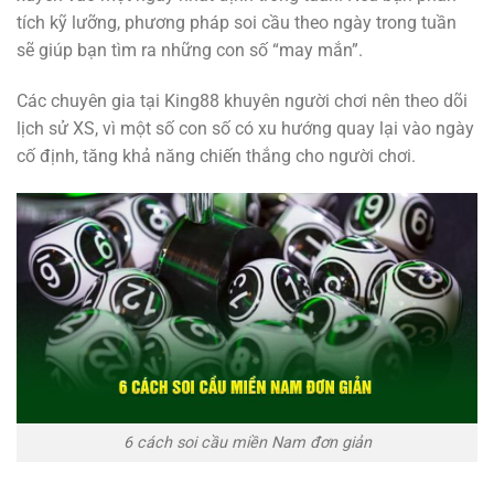
tích kỹ lưỡng, phương pháp soi cầu theo ngày trong tuần
sẽ giúp bạn tìm ra những con số “may mắn”.
Các chuyên gia tại King88 khuyên người chơi nên theo dõi
lịch sử XS, vì một số con số có xu hướng quay lại vào ngày
cố định, tăng khả năng chiến thắng cho người chơi.
6 cách soi cầu miền Nam đơn giản