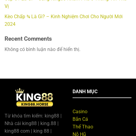
Vị
Kèo Chấp ¾ Là Gì? – Kinh Nghiệm Chơi Cho Người Mới
2024
Recent Comments
Không có bình luận nào để hiển thị.
DANH MỤC
Casino
Từ khóa tìm kiếm: king88 |
Bắn Cá
Nhà cái king88 | king.88 |
Thể Thao
king88 com | king 88 |
Nỗ Hũ