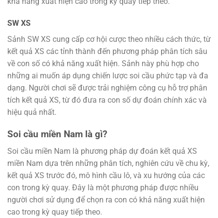
khả năng xuất hiện cao trong kỳ quay tiếp theo.
SW XS
Sảnh SW XS cung cấp cơ hội cược theo nhiều cách thức, từ
kết quả XS các tỉnh thành đến phương pháp phân tích sâu
về con số có khả năng xuất hiện. Sảnh này phù hợp cho
những ai muốn áp dụng chiến lược soi cầu phức tạp và đa
dạng. Người chơi sẽ được trải nghiệm công cụ hỗ trợ phân
tích kết quả XS, từ đó đưa ra con số dự đoán chính xác và
hiệu quả nhất.
Soi cầu miền Nam là gì?
Soi cầu miền Nam là phương pháp dự đoán kết quả XS
miền Nam dựa trên những phân tích, nghiên cứu về chu kỳ,
kết quả XS trước đó, mô hình cầu lô, và xu hướng của các
con trong kỳ quay. Đây là một phương pháp được nhiều
người chơi sử dụng để chọn ra con có khả năng xuất hiện
cao trong kỳ quay tiếp theo.