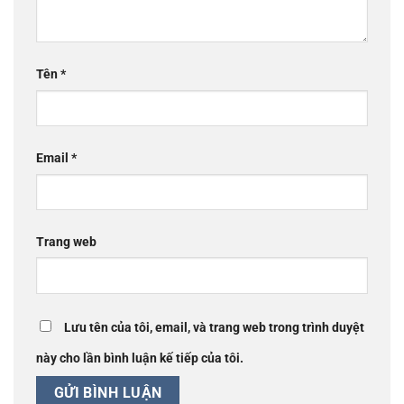
Tên
*
Email
*
Trang web
Lưu tên của tôi, email, và trang web trong trình duyệt
này cho lần bình luận kế tiếp của tôi.